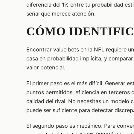
diferencia del 1% entre tu probabilidad es
señal que merece atención.
CÓMO IDENTIFIC
Encontrar value bets en la NFL requiere un
casa en probabilidad implícita, y comparar 
valor potencial.
El primer paso es el más difícil. Generar e
puntos permitidos, eficiencia en terceros d
calidad del rival. No necesitas un modelo
puede ser suficiente para detectar discrep
El segundo paso es mecánico. Para converti