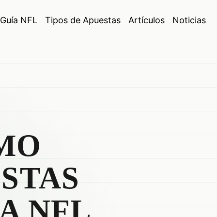
Guía NFL
Tipos de Apuestas
Artículos
Noticias
ÓMO
STAS
A NFL