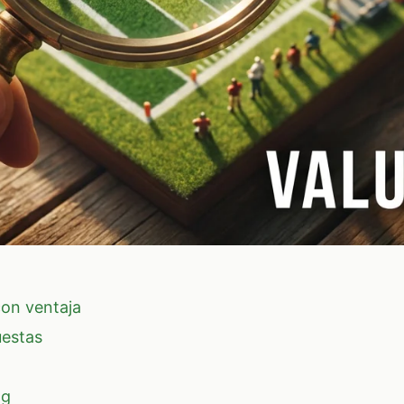
con ventaja
uestas
ng