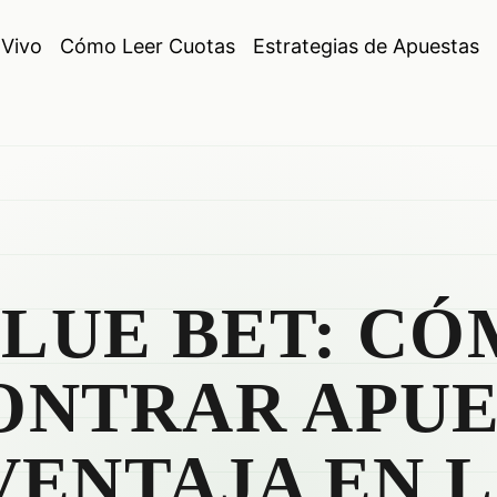
 Vivo
Cómo Leer Cuotas
Estrategias de Apuestas
LUE BET: C
ONTRAR APUE
VENTAJA EN L