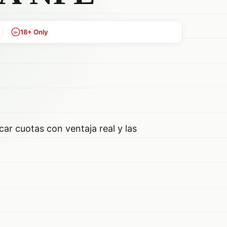
18+ Only
18+
ar cuotas con ventaja real y las