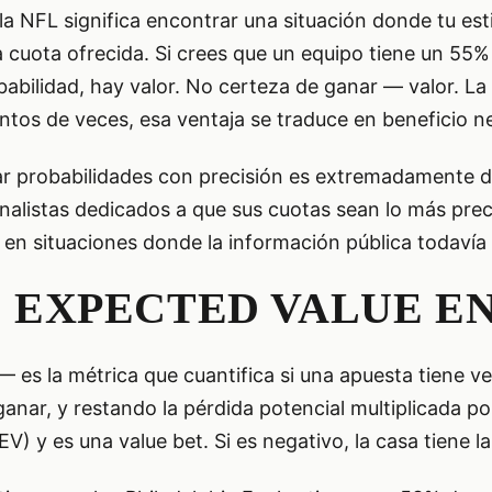
n la NFL significa encontrar una situación donde tu es
a cuota ofrecida. Si crees que un equipo tiene un 55% 
abilidad, hay valor. No certeza de ganar — valor. La 
ientos de veces, esa ventaja se traduce en beneficio n
r probabilidades con precisión es extremadamente difí
listas dedicados a que sus cuotas sean lo más precis
 situaciones donde la información pública todavía no
 EXPECTED VALUE EN
 es la métrica que cuantifica si una apuesta tiene ven
anar, y restando la pérdida potencial multiplicada por
EV) y es una value bet. Si es negativo, la casa tiene la