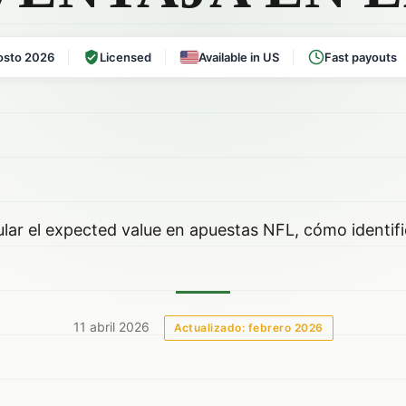
osto 2026
Licensed
Available in US
Fast payouts
ar el expected value en apuestas NFL, cómo identific
11 abril 2026
Actualizado: febrero 2026