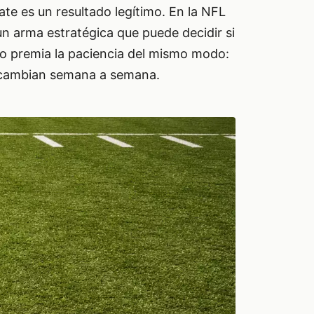
te es un resultado legítimo. En la NFL
un arma estratégica que puede decidir si
 no premia la paciencia del mismo modo:
ue cambian semana a semana.