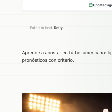
Updated ag
Failed to load.
Retry
Aprende a apostar en fútbol americano: ti
pronósticos con criterio.