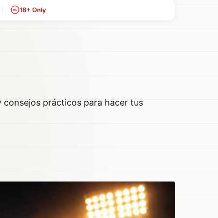
18+ Only
18+
 consejos prácticos para hacer tus