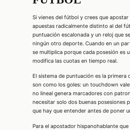
Si vienes del fútbol y crees que aposta
apuestas radicalmente distinto al del fú
puntuación escalonada y un reloj que s
ningún otro deporte. Cuando en un parti
se multiplica porque cada posesión es u
modifica las cuotas en tiempo real.
El sistema de puntuación es la primera
son como los goles: un touchdown vale s
no lineal genera marcadores con patron
necesitar solo dos buenas posesiones p
que hay que entender antes de poner un
Para el apostador hispanohablante que 