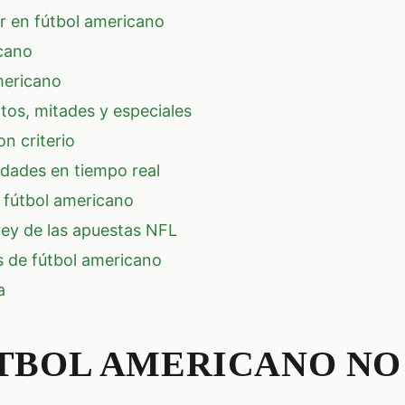
r en fútbol americano
icano
mericano
tos, mitades y especiales
n criterio
idades en tiempo real
n fútbol americano
rey de las apuestas NFL
s de fútbol americano
a
TBOL AMERICANO NO 