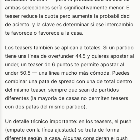
ambas selecciones sería significativamente menor. El
teaser reduce la cuota pero aumenta la probabilidad
de acierto, y la clave es determinar si ese intercambio
te favorece o favorece a la casa.
Los teasers también se aplican a totales. Si un partido
tiene una línea de over/under 44.5 y quieres apostar al
under, un teaser de 6 puntos te permite apostar al
under 50.5 — una línea mucho más cómoda. Puedes
combinar una pata de spread con una de total dentro
del mismo teaser, siempre que sean de partidos
diferentes (la mayoría de casas no permiten teasers
con dos patas del mismo partido).
Un detalle técnico importante: en los teasers, el push
(empate con la línea ajustada) se trata de forma
diferente según la casa. Algunas consideran el push