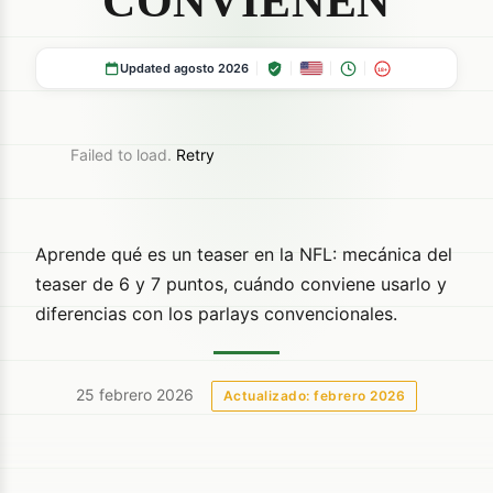
CONVIENEN
Updated agosto 2026
18+
Failed to load.
Retry
Aprende qué es un teaser en la NFL: mecánica del
teaser de 6 y 7 puntos, cuándo conviene usarlo y
diferencias con los parlays convencionales.
25 febrero 2026
Actualizado: febrero 2026