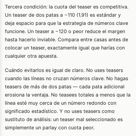
Tercera condición: la cuota del teaser es competitiva.
Un teaser de dos patas a −110 (1.91) es estándar y
deja espacio para que la estrategia de números clave
funcione. Un teaser a −120 o peor reduce el margen
hasta hacerlo inviable. Compara entre casas antes de
colocar un teaser, exactamente igual que harías con
cualquier otra apuesta.
Cuándo evitarlos es igual de claro. No uses teasers
cuando las líneas no cruzan números clave. No hagas
teasers de más de dos patas — cada pata adicional
erosiona la ventaja. No teasees totales a menos que la
línea esté muy cerca de un número redondo con
significado estadístico. Y no uses teasers como
sustituto de análisis: un teaser mal seleccionado es
simplemente un parlay con cuota peor.