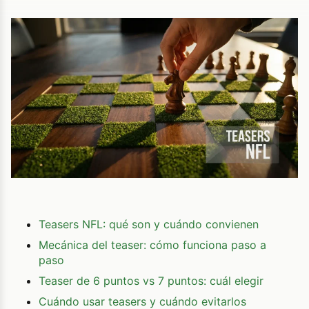
Teasers NFL: qué son y cuándo convienen
Mecánica del teaser: cómo funciona paso a
paso
Teaser de 6 puntos vs 7 puntos: cuál elegir
Cuándo usar teasers y cuándo evitarlos