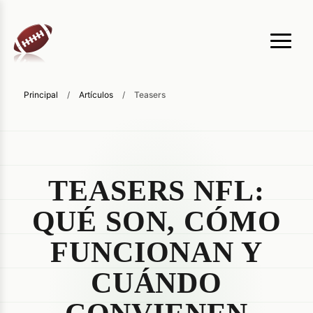
Principal
/
Artículos
/
Teasers
TEASERS NFL:
QUÉ SON, CÓMO
FUNCIONAN Y
CUÁNDO