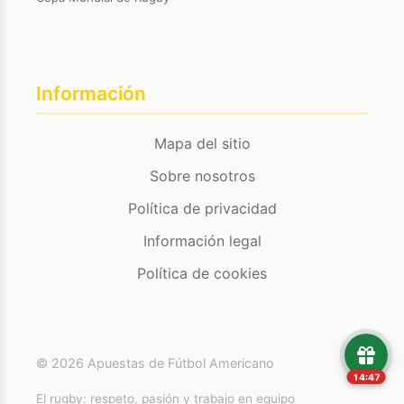
Información
Mapa del sitio
Sobre nosotros
Política de privacidad
Información legal
Política de cookies
© 2026 Apuestas de Fútbol Americano
14:46
El rugby: respeto, pasión y trabajo en equipo