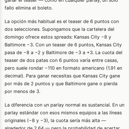
fallo elimina el boleto.
La opción más habitual es el teaser de 6 puntos con
dos selecciones. Supongamos que la cartelera del
domingo ofrece estos spreads: Kansas City −8 y
Baltimore −3. Con un teaser de 6 puntos, Kansas City
pasa de −8 a −2 y Baltimore de −3 a +3. La cuota del
teaser de dos patas con 6 puntos varía entre casas,
pero suele rondar −110 en formato americano (1.91 en
decimal). Para ganar necesitas que Kansas City gane
por más de 2 puntos y que Baltimore gane o pierda
por menos de 3.
La diferencia con un parlay normal es sustancial. En un
parlay estándar con esos mismos equipos a las líneas
originales (−8 y −3), la cuota sería más alta —
alrededor de 2.64 — pero la probabilidad de acertar