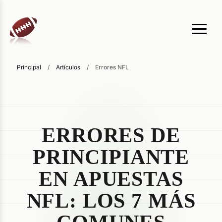
Principal
/
Artículos
/
Errores NFL
ERRORES DE
PRINCIPIANTE
EN APUESTAS
NFL: LOS 7 MÁS