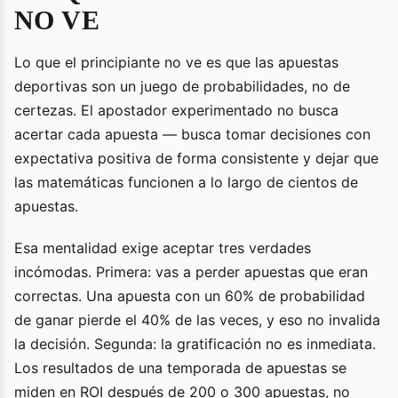
NO VE
Lo que el principiante no ve es que las apuestas
deportivas son un juego de probabilidades, no de
certezas. El apostador experimentado no busca
acertar cada apuesta — busca tomar decisiones con
expectativa positiva de forma consistente y dejar que
las matemáticas funcionen a lo largo de cientos de
apuestas.
Esa mentalidad exige aceptar tres verdades
incómodas. Primera: vas a perder apuestas que eran
correctas. Una apuesta con un 60% de probabilidad
de ganar pierde el 40% de las veces, y eso no invalida
la decisión. Segunda: la gratificación no es inmediata.
Los resultados de una temporada de apuestas se
miden en ROI después de 200 o 300 apuestas, no