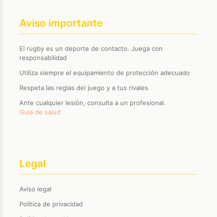
Aviso importante
El rugby es un deporte de contacto. Juega con
responsabilidad
Utiliza siempre el equipamiento de protección adecuado
Respeta las reglas del juego y a tus rivales
Ante cualquier lesión, consulta a un profesional.
Guía de salud
Legal
Aviso legal
Política de privacidad