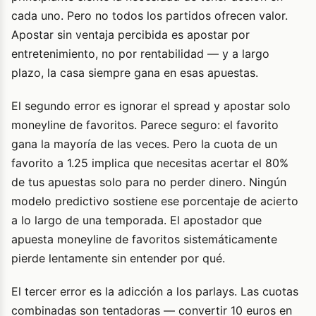
cada uno. Pero no todos los partidos ofrecen valor.
Apostar sin ventaja percibida es apostar por
entretenimiento, no por rentabilidad — y a largo
plazo, la casa siempre gana en esas apuestas.
El segundo error es ignorar el spread y apostar solo
moneyline de favoritos. Parece seguro: el favorito
gana la mayoría de las veces. Pero la cuota de un
favorito a 1.25 implica que necesitas acertar el 80%
de tus apuestas solo para no perder dinero. Ningún
modelo predictivo sostiene ese porcentaje de acierto
a lo largo de una temporada. El apostador que
apuesta moneyline de favoritos sistemáticamente
pierde lentamente sin entender por qué.
El tercer error es la adicción a los parlays. Las cuotas
combinadas son tentadoras — convertir 10 euros en