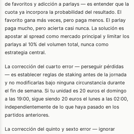
de favoritos y adicción a parlays — es entender que la
cuota ya incorpora la probabilidad del resultado. El
favorito gana más veces, pero paga menos. El parlay
paga mucho, pero acierta casi nunca. La solución es
apostar al spread como mercado principal y limitar los
parlays al 10% del volumen total, nunca como
estrategia central.
La corrección del cuarto error — perseguir pérdidas
— es establecer reglas de staking antes de la jornada
y no modificarlas bajo ninguna circunstancia durante
el fin de semana. Si tu unidad es 20 euros el domingo
a las 19:00, sigue siendo 20 euros el lunes a las 02:00,
independientemente de lo que haya pasado en los
partidos anteriores.
La corrección del quinto y sexto error — ignorar