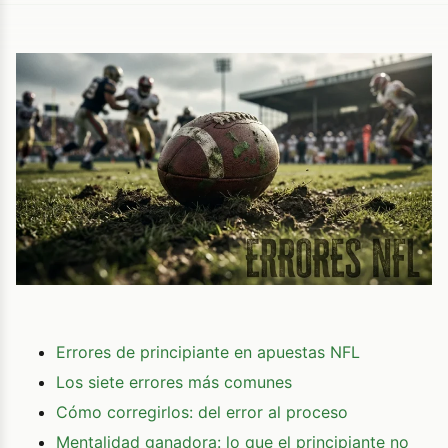
Errores de principiante en apuestas NFL
Los siete errores más comunes
Cómo corregirlos: del error al proceso
Mentalidad ganadora: lo que el principiante no