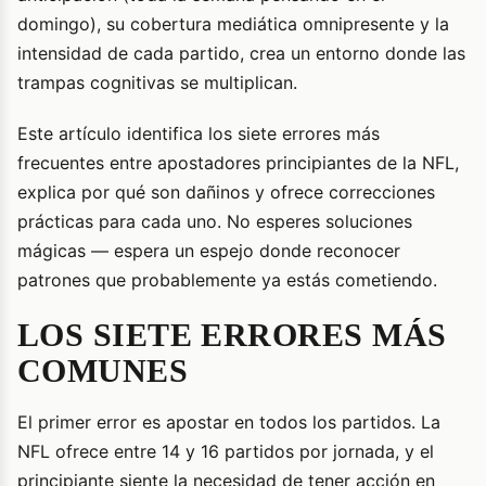
domingo), su cobertura mediática omnipresente y la
intensidad de cada partido, crea un entorno donde las
trampas cognitivas se multiplican.
Este artículo identifica los siete errores más
frecuentes entre apostadores principiantes de la NFL,
explica por qué son dañinos y ofrece correcciones
prácticas para cada uno. No esperes soluciones
mágicas — espera un espejo donde reconocer
patrones que probablemente ya estás cometiendo.
LOS SIETE ERRORES MÁS
COMUNES
El primer error es apostar en todos los partidos. La
NFL ofrece entre 14 y 16 partidos por jornada, y el
principiante siente la necesidad de tener acción en