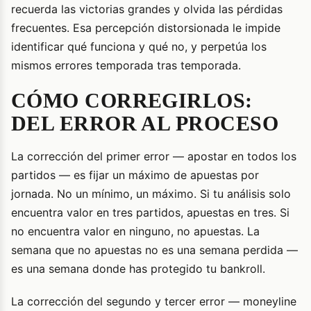
recuerda las victorias grandes y olvida las pérdidas
frecuentes. Esa percepción distorsionada le impide
identificar qué funciona y qué no, y perpetúa los
mismos errores temporada tras temporada.
CÓMO CORREGIRLOS:
DEL ERROR AL PROCESO
La corrección del primer error — apostar en todos los
partidos — es fijar un máximo de apuestas por
jornada. No un mínimo, un máximo. Si tu análisis solo
encuentra valor en tres partidos, apuestas en tres. Si
no encuentra valor en ninguno, no apuestas. La
semana que no apuestas no es una semana perdida —
es una semana donde has protegido tu bankroll.
La corrección del segundo y tercer error — moneyline