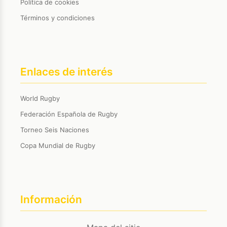
Política de cookies
Términos y condiciones
Enlaces de interés
World Rugby
Federación Española de Rugby
Torneo Seis Naciones
Copa Mundial de Rugby
Información